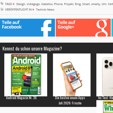
»
TAGS
Design
,
indiegogo
,
Kabellos
,
Phone
,
Projekt
,
Ring
,
Smart
,
smarty
,
Uhr
,
Ver
»
VERÖFFENTLICHT IN
Technik-News
Kennst du schon unsere Magazine?
Android Magazin Nr. 36
Die besten neuen Apps
Im Test: H
Juli 2026: Frische
Empfehlungen für