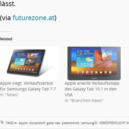
lässt.
(via
futurezone.at
)
Related
Apple siegt: Verkaufsverbot
Apple erwirkt Verkaufsstopp
für Samsungs Galaxy Tab 7.7
des Galaxy Tab 10.1 in den
In "News"
USA
In "Branchen-News"
»
TAGS
Apple
,
düsseldorf
,
galax tab
,
patentstreit
,
samsung
VERÖFFENTLICHT I