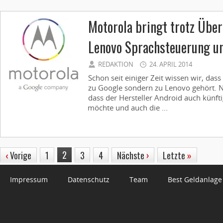
Motorola bringt trotz Übe
Lenovo Sprachsteuerung u
REDAKTION
24. APRIL 2014
Schon seit einiger Zeit wissen wir, das
zu Google sondern zu Lenovo gehört. 
dass der Hersteller Android auch künfti
möchte und auch die ...
2
‹
Vorige
1
3
4
Nächste
›
Letzte
»
Impressum
Datenschutz
Team
Best Geldanlage