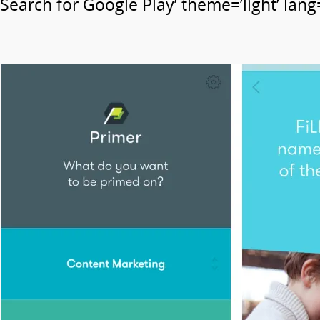
Search for Google Play’ theme=’light’ lang=