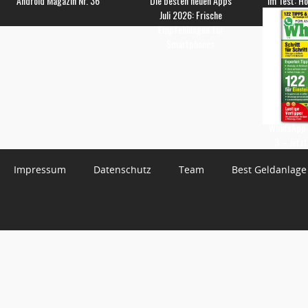
Android Magazin Nr. 36
Die besten neuen Apps
Im Test: H
Juli 2026: Frische
Empfehlungen für
Smartphones
WhatsApp 
3 – Jetzt
Impressum
Datenschutz
Team
Best Geldanlage