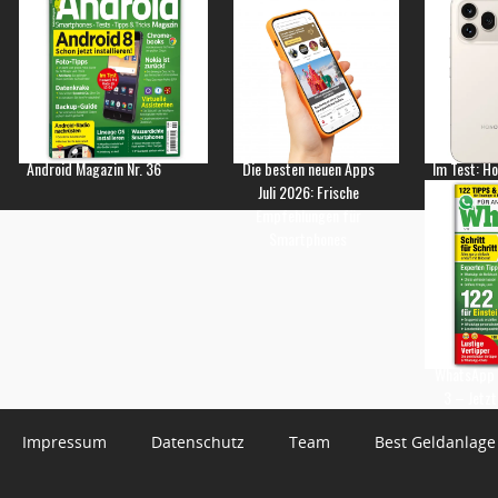
Android Magazin Nr. 36
Die besten neuen Apps
Im Test: H
Juli 2026: Frische
Empfehlungen für
Smartphones
WhatsApp 
3 – Jetzt
Impressum
Datenschutz
Team
Best Geldanlage