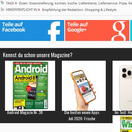
»
TAGS
Essen
,
Essenslieferung
,
kochen
,
küche
,
Lieferdienst
,
Lieferservice
,
Pizza
,
Re
»
VERÖFFENTLICHT IN
Empfehlung der Redaktion
,
Shopping & Lifestyle
Kennst du schon unsere Magazine?
Android Magazin Nr. 36
Die besten neuen Apps
Im Test: H
Juli 2026: Frische
Empfehlungen für
Smartphones