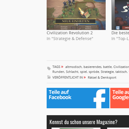
Civilization Revolution 2
Die beste
In "Strategie & Defense"
In "Top-L
»
TAGS
altmodisch
,
basierendes
,
battle
,
Civilizatio
Runden
,
Schlacht
,
spiel
,
spröde
,
Strategie
,
taktisch
,
»
VERÖFFENTLICHT IN
Rätsel & Denksport
Kennst du schon unsere Magazine?