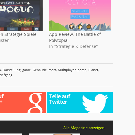
n Strategie-Spiele
App-Review: The Battle of
isten"
Polytopia
In "Strategie & Defense"
n
,
Darstellung
,
game
,
Gebäude
,
mars
,
Multiplayer
,
partie
,
Planet
,
tiefgang
Alle Magazine anzeigen