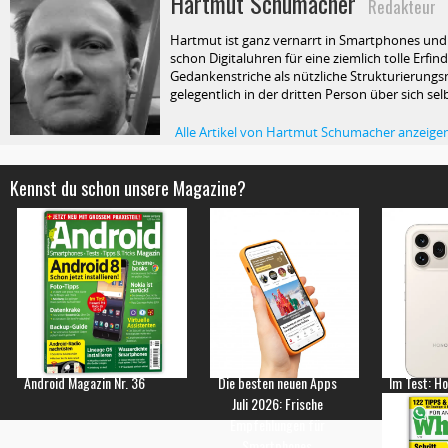
Hartmut Schumacher
Redakteur
Hartmut ist ganz vernarrt in Smartphones und T
schon Digitaluhren für eine ziemlich tolle Erfin
Gedankenstriche als nützliche Strukturierungsm
gelegentlich in der dritten Person über sich selb
Alle Artikel von Hartmut Schumacher anzeige
Kennst du schon unsere Magazine?
Android Magazin Nr. 36
Die besten neuen Apps
Im Test: H
Juli 2026: Frische
Empfehlungen für
Smartphones