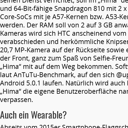
seinen Dienst verrichtet, soll im „Hima“ de
und 64-Bit-fähige Snapdragon 810 mit 2 
Core-SoCs mit je A57-Kernen bzw. A53-Ke
werden. Der RAM soll von 2 auf 3 GB anw
Kameras wird sich HTC anscheinend vom 
verabschieden und herkömmliche Knipse
20,7 MP-Kamera auf der Rückseite sowie
der Front, ganz zum Spaß von Selfie-Freun
„Hima“ mit auf dem Weg bekommen. Softw
laut AnTuTu-Benchmark, auf den sich @up
Android 5.0.1 laufen. Natürlich wird auc
„Hima“ die eigene Benutzeroberfläche n
verpassen.
Auch ein Wearable?
Abseits vom 2015er Smartphone-Flaggsch