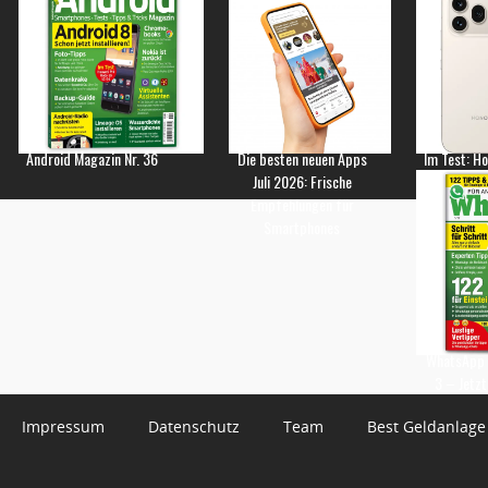
Android Magazin Nr. 36
Die besten neuen Apps
Im Test: H
Juli 2026: Frische
Empfehlungen für
Smartphones
WhatsApp 
3 – Jetzt
Impressum
Datenschutz
Team
Best Geldanlage