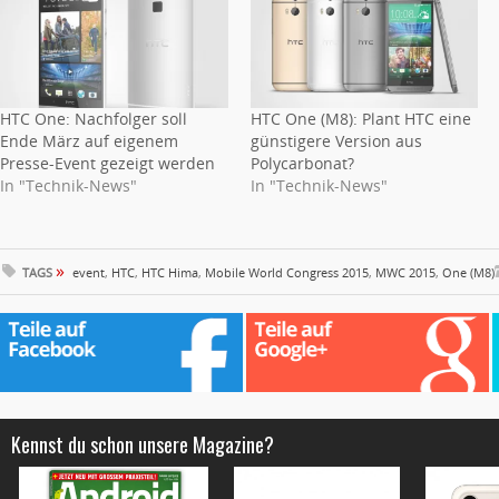
HTC One: Nachfolger soll
HTC One (M8): Plant HTC eine
Ende März auf eigenem
günstigere Version aus
Presse-Event gezeigt werden
Polycarbonat?
In "Technik-News"
In "Technik-News"
»
TAGS
event
,
HTC
,
HTC Hima
,
Mobile World Congress 2015
,
MWC 2015
,
One (M8)
Kennst du schon unsere Magazine?