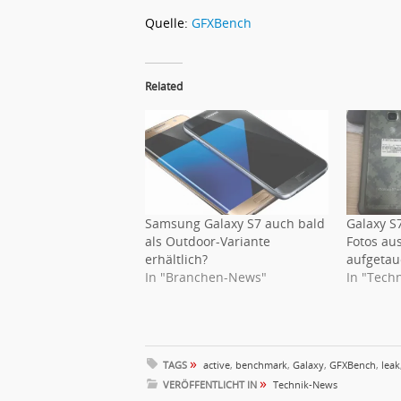
Quelle:
GFXBench
Related
Samsung Galaxy S7 auch bald
Galaxy S7
als Outdoor-Variante
Fotos au
erhältlich?
aufgetau
In "Branchen-News"
In "Tech
»
TAGS
active
,
benchmark
,
Galaxy
,
GFXBench
,
leak
»
VERÖFFENTLICHT IN
Technik-News