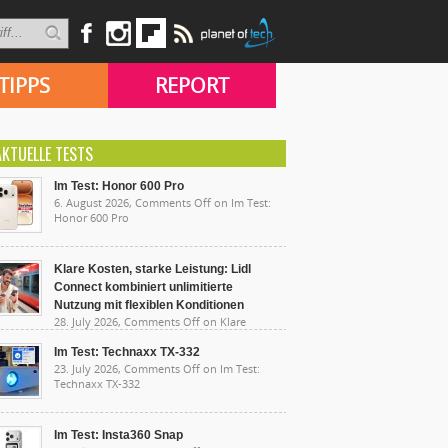
TIPPS
REPORT
AKTUELLE TESTS
Im Test: Honor 600 Pro
6. August 2026,
Comments Off
on Im Test:
Honor 600 Pro
Klare Kosten, starke Leistung: Lidl
Connect kombiniert unlimitierte
Nutzung mit flexiblen Konditionen
28. July 2026,
Comments Off
on Klare
sten, starke Leistung: Lidl Connect kombiniert
limitierte Nutzung mit flexiblen Konditionen
Im Test: Technaxx TX-332
23. July 2026,
Comments Off
on Im Test:
Technaxx TX-332
Im Test: Insta360 Snap