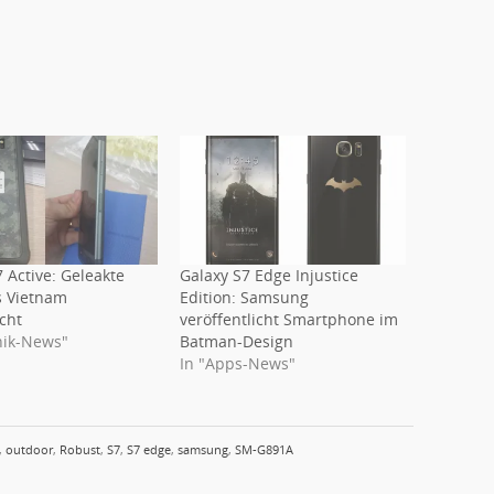
 Active: Geleakte
Galaxy S7 Edge Injustice
s Vietnam
Edition: Samsung
cht
veröffentlicht Smartphone im
nik-News"
Batman-Design
In "Apps-News"
,
outdoor
,
Robust
,
S7
,
S7 edge
,
samsung
,
SM-G891A