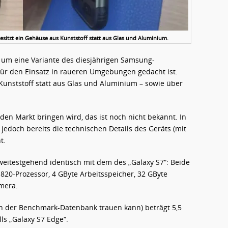
sitzt ein Gehäuse aus Kunststoff statt aus Glas und Aluminium.
h um eine Variante des diesjährigen Samsung-
 für den Einsatz in raueren Umgebungen gedacht ist.
Kunststoff statt aus Glas und Aluminium – sowie über
n Markt bringen wird, das ist noch nicht bekannt. In
doch bereits die technischen Details des Geräts (mit
t.
 weitestgehend identisch mit dem des „Galaxy S7“: Beide
20-Prozessor, 4 GByte Arbeitsspeicher, 32 GByte
mera.
n der Benchmark-Datenbank trauen kann) beträgt 5,5
lls „Galaxy S7 Edge“.