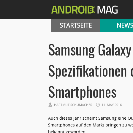
STARTSEITE
NEW
Samsung Galaxy 
Spezifikationen 
Smartphones
HARTMUT SCHUMACHER
11. MAY 2016
Auch dieses Jahr scheint Samsung eine Ou
Smartphones auf den Markt bringen zu wol
bekannt geworden.