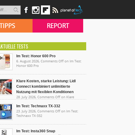
TIPPS
REPORT
AKTUELLE TESTS
Im Test: Honor 600 Pro
6. August 2026,
Comments Off
on Im Test:
Honor 600 Pro
Klare Kosten, starke Leistung: Lidl
Connect kombiniert unlimitierte
Nutzung mit flexiblen Konditionen
28. July 2026,
Comments Off
on Klare
sten, starke Leistung: Lidl Connect kombiniert
limitierte Nutzung mit flexiblen Konditionen
Im Test: Technaxx TX-332
23. July 2026,
Comments Off
on Im Test:
Technaxx TX-332
Im Test: Insta360 Snap