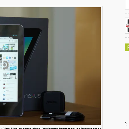
';
in 1080p-Display sowie einen Qualcomm-Prozessor und kommt schon