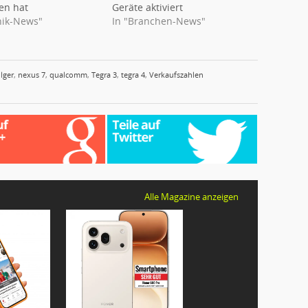
en hat
Geräte aktiviert
nik-News"
In "Branchen-News"
lger
,
nexus 7
,
qualcomm
,
Tegra 3
,
tegra 4
,
Verkaufszahlen
Alle Magazine anzeigen