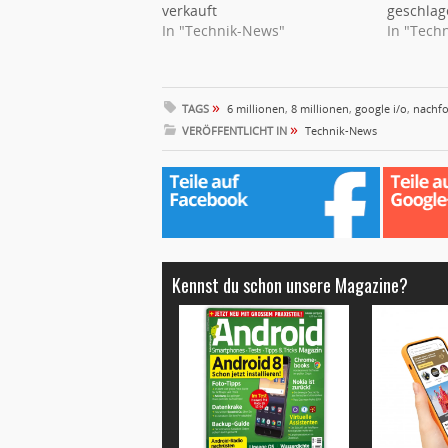
verkauft
geschlag
In "Technik-News"
In "Tech
»
TAGS
6 millionen
,
8 millionen
,
google i/o
,
nachfo
»
VERÖFFENTLICHT IN
Technik-News
Kennst du schon unsere Magazine?